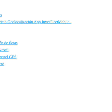
es
ervicio Geolocalización App InvesFleetMobile.
ón de flotas
vestel
nvestel GPS
eto