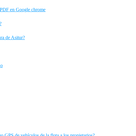
de PDF en Google chrome
?
ura de Asitur?
do
o GPS de vehículos de la flota a los propietarios?