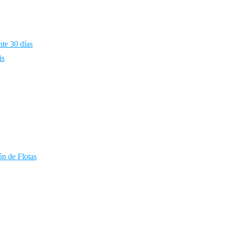
nte 30 días
is
ón de Flotas