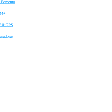
 a Fomento
CO4+
RUS® GPS
uradoras