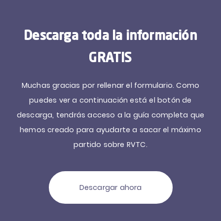
Descarga toda la información
Registro de Comunicaciones
GRATIS
de los Servicios de
Arrendamiento de Vehículos
Muchas gracias por rellenar el formulario. Como
con Conductor (RVTC)
puedes ver a continuación está el botón de
descarga, tendrás acceso a la guía completa que
Vigente desde el 1 de febrero del 2022
hemos creado para ayudarte a sacar el máximo
Descárgate el ebook informativo que te resolverá
partido sobre RVTC.
tus dudas ante qué te supone y te mostrará paso
a paso lo fácil que será para tí configurar la
solución integrada por INVESTEL en el software de
Descargar ahora
gestión.
Además para vuestra confianza se os
facilita ahora por un periodo gratuito de 1 mes.