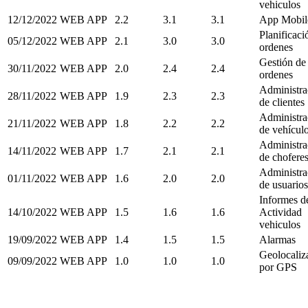
vehiculos
12/12/2022
WEB APP
2.2
3.1
3.1
App Mobil
Planificaci
05/12/2022
WEB APP
2.1
3.0
3.0
ordenes
Gestión de
30/11/2022
WEB APP
2.0
2.4
2.4
ordenes
Administra
28/11/2022
WEB APP
1.9
2.3
2.3
de clientes
Administra
21/11/2022
WEB APP
1.8
2.2
2.2
de vehícul
Administra
14/11/2022
WEB APP
1.7
2.1
2.1
de chofere
Administra
01/11/2022
WEB APP
1.6
2.0
2.0
de usuarios
Informes d
14/10/2022
WEB APP
1.5
1.6
1.6
Actividad
vehiculos
19/09/2022
WEB APP
1.4
1.5
1.5
Alarmas
Geolocaliz
09/09/2022
WEB APP
1.0
1.0
1.0
por GPS