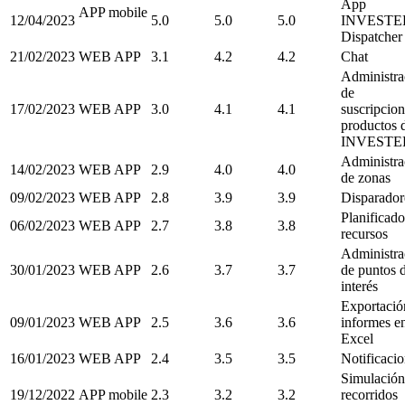
App
APP mobile
12/04/2023
5.0
5.0
5.0
INVESTE
Dispatcher
21/02/2023
WEB APP
3.1
4.2
4.2
Chat
Administra
de
17/02/2023
WEB APP
3.0
4.1
4.1
suscripcion
productos 
INVESTE
Administra
14/02/2023
WEB APP
2.9
4.0
4.0
de zonas
09/02/2023
WEB APP
2.8
3.9
3.9
Disparador
Planificado
06/02/2023
WEB APP
2.7
3.8
3.8
recursos
Administra
30/01/2023
WEB APP
2.6
3.7
3.7
de puntos 
interés
Exportació
09/01/2023
WEB APP
2.5
3.6
3.6
informes e
Excel
16/01/2023
WEB APP
2.4
3.5
3.5
Notificaci
Simulación
19/12/2022
APP mobile
2.3
3.2
3.2
recorridos