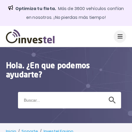
Optimiza tu flota.
Más de 3600 vehículos confían
en nosotros. ¡No pierdas más tiempo!
Hola. ¿En que podemos
ayudarte?
Botón de búsqueda
Buscar:
Inicio
/
Soporte
/
Investel Equipo