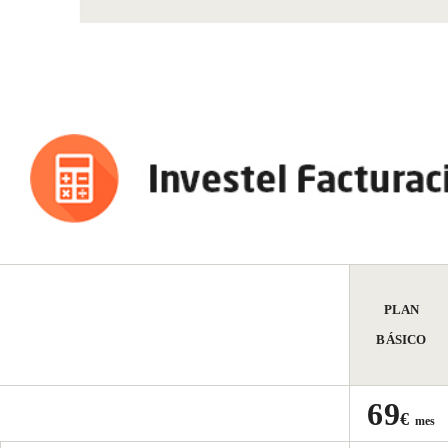
PLAN
BÁSICO
69
€
mes