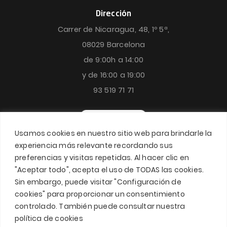
Dirección
Carrer de Nicaragua, 48, 1º 5ª,
08029 Barcelona
de 9:00h a 14:00
y de 16:00 a 19:00
93 519 71 71
Usamos cookies en nuestro sitio web para brindarle la
experiencia más relevante recordando sus
preferencias y visitas repetidas. Al hacer clic en
"Aceptar todo", acepta el uso de TODAS las cookies.
Sin embargo, puede visitar "Configuración de
cookies" para proporcionar un consentimiento
controlado. También puede consultar nuestra
política de cookies