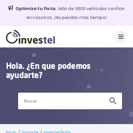
Optimiza tu flota.
Más de 3600 vehículos confían
en nosotros. ¡No pierdas más tiempo!
Hola. ¿En que podemos
ayudarte?
Botón de búsqueda
Buscar:
Inicio
/
Soporte
/
Investel Flota