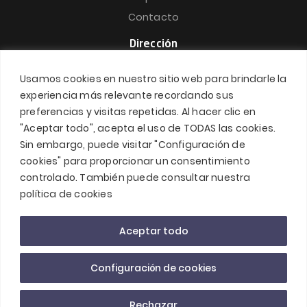
Contacto
Dirección
Carrer de Nicaragua, 48, 1º 5ª,
Usamos cookies en nuestro sitio web para brindarle la
08029 Barcelona
experiencia más relevante recordando sus
de 9:00h a 14:00
preferencias y visitas repetidas. Al hacer clic en
y de 16:00 a 19:00
"Aceptar todo", acepta el uso de TODAS las cookies.
Sin embargo, puede visitar "Configuración de
93 519 71 71
cookies" para proporcionar un consentimiento
controlado. También puede consultar nuestra
política de cookies
Investel Technologies
© 2026.
Aceptar todo
Aviso legal
Política de privacidad
Configuración de cookies
Política de cookies
Política de RRSS
Sitemap
[cookie_settings]
Rechazar